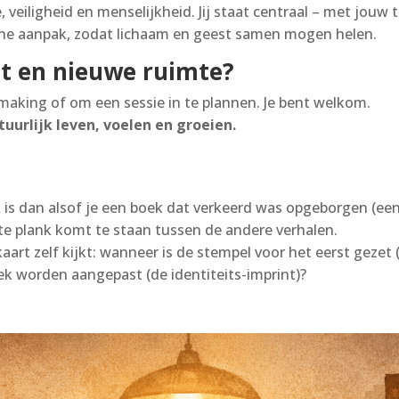
e, veiligheid en menselijkheid. Jij staat centraal – met jou
che aanpak, zodat lichaam en geest samen mogen helen.
ust en nieuwe ruimte?
aking of om een sessie in te plannen. Je bent welkom.
urlijk leven, voelen en groeien.
DR is dan alsof je een boek dat verkeerd was opgeborgen (e
ste plank komt te staan tussen de andere verhalen.
kaart zelf kijkt: wanneer is de stempel voor het eerst geze
ek worden aangepast (de identiteits-imprint)?