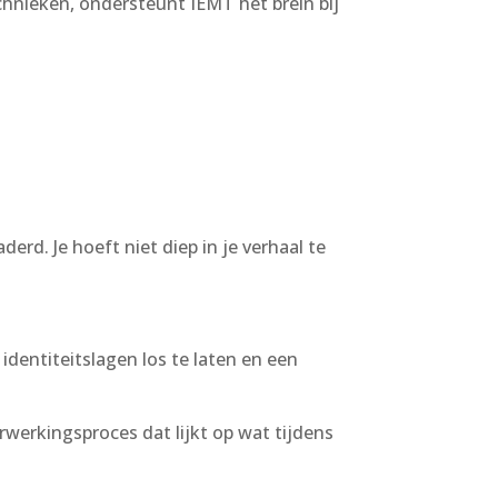
chnieken, ondersteunt IEMT het brein bij
rd. Je hoeft niet diep in je verhaal te
dentiteitslagen los te laten en een
rwerkingsproces dat lijkt op wat tijdens