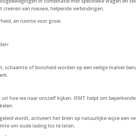
e oogbewegingen in combinatie met specifieke vragen en te
t creëren van nieuwe, helpende verbindingen.
rheid, en ruimte voor groei.
den:
t, schaamte of boosheid worden op een veilige manier benade
erk.
it hoe we naar onszelf kijken. IEMT helpt om beperkende i
kelen.
leid wordt, activeert het brein op natuurlijke wijze een ve
mte om oude lading los te laten.