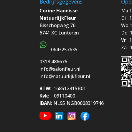
Bedrijfsgegevens
Open
Corine Hannisse
Ma 1
NatuurlijkFleur
Di 1
Bisschopweg 76
Wo 1
6741 XC Lunteren
Do 1
Vr 1
Za 1
0643257635
0318 486676
info@salonfleur.nl
info@natuurlijkfleur.nl
BTW
: 168512415B01
Kvk:
09110400
IBAN
: NL95INGB0008319746