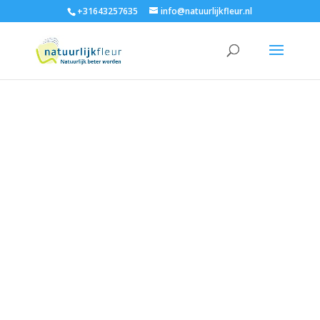
+31643257635
info@natuurlijkfleur.nl
"Je verlangt naar
rust in je lijf,
helderheid in je
hoofd en een
manier om
eindelijk écht in
balans te leven –
precies dat leer je
in deze cursus."