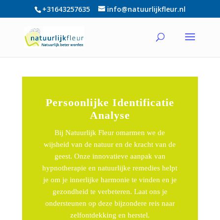
+31643257635
info@natuurlijkfleur.nl
Persoonlijke Identificatie
Analyse
Bij Natuurlijk Fleur omarmen we de
wijsheid van de natuur en de kracht van de
geest. Onze innovatieve aanpak van
hypnotherapie en natuurlijke remedies helpt
je om je innerlijke harmonie te vinden en je
gezondheid te verbeteren. Laat ons je
ondersteunen op deze bijzondere reis naar
zelfontdekking en herstel.