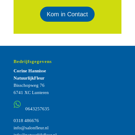
Kom in Contact
Bedrijfsgegevens
Corine Hannisse
NatuurlijkFleur
Bisschopweg 76
6741 XC Lunteren
0643257635
0318 486676
info@salonfleur.nl