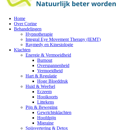
Home
Over Corine
Behandelingen
Hypnotherapie
Integral Eye Movement Therapy (IEMT)
Raymedy en Kinesiologie
Klachten
Energie & Vermoeidheid
Burnout
Overspannenheid
Vermoeidheid
Hart & Regulatie
Hoge Bloeddruk
Huid & Weefsel
Eczeem
Hooikoorts
Littekens
Pijn & Beweging
Gewrichtsklachten
Hoofdpijn
Migraine
Spijsvertering & Detox