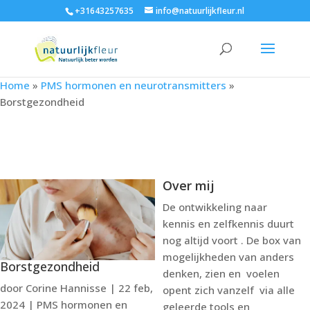
+31643257635
info@natuurlijkfleur.nl
Home
»
PMS hormonen en neurotransmitters
»
Borstgezondheid
Over mij
De ontwikkeling naar
kennis en zelfkennis duurt
nog altijd voort . De box van
mogelijkheden van anders
Borstgezondheid
denken, zien en voelen
door
Corine Hannisse
|
22 feb,
opent zich vanzelf via alle
2024
|
PMS hormonen en
geleerde tools en