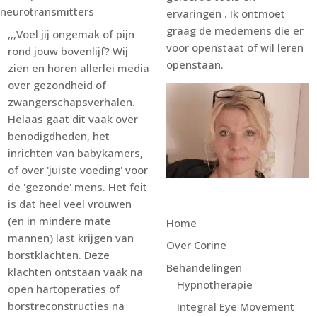
neurotransmitters
ervaringen . Ik ontmoet
graag de medemens die er
,,,Voel jij ongemak of pijn
voor openstaat of wil leren
rond jouw bovenlijf? Wij
openstaan.
zien en horen allerlei media
over gezondheid of
zwangerschapsverhalen.
Helaas gaat dit vaak over
benodigdheden, het
inrichten van babykamers,
of over 'juiste voeding' voor
de 'gezonde' mens. Het feit
is dat heel veel vrouwen
(en in mindere mate
Home
mannen) last krijgen van
Over Corine
borstklachten. Deze
Behandelingen
klachten ontstaan vaak na
Hypnotherapie
open hartoperaties of
borstreconstructies na
Integral Eye Movement