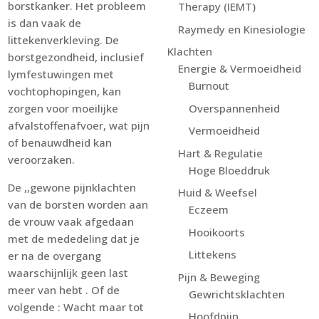
borstkanker. Het probleem
Therapy (IEMT)
is dan vaak de
Raymedy en Kinesiologie
littekenverkleving. De
Klachten
borstgezondheid, inclusief
Energie & Vermoeidheid
lymfestuwingen met
Burnout
vochtophopingen, kan
Overspannenheid
zorgen voor moeilijke
afvalstoffenafvoer, wat pijn
Vermoeidheid
of benauwdheid kan
Hart & Regulatie
veroorzaken.
Hoge Bloeddruk
De ,,gewone pijnklachten
Huid & Weefsel
van de borsten worden aan
Eczeem
de vrouw vaak afgedaan
Hooikoorts
met de mededeling dat je
Littekens
er na de overgang
waarschijnlijk geen last
Pijn & Beweging
meer van hebt . Of de
Gewrichtsklachten
volgende : Wacht maar tot
Hoofdpijn