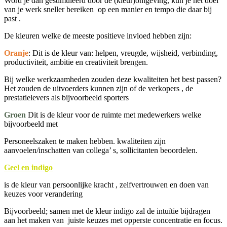
Word je dan gestimuleerd door de (kleur)omgeving, kun je het doel
van je werk sneller bereiken op een manier en tempo die daar bij
past .
De kleuren welke de meeste positieve invloed hebben zijn:
Oranje
: Dit is de kleur van: helpen, vreugde, wijsheid, verbinding,
productiviteit, ambitie en creativiteit brengen.
Bij welke werkzaamheden zouden deze kwaliteiten het best passen?
Het zouden de uitvoerders kunnen zijn of de verkopers , de
prestatielevers als bijvoorbeeld sporters
Groen
Dit is de kleur voor de ruimte met medewerkers welke
bijvoorbeeld met
Personeelszaken te maken hebben. kwaliteiten zijn
aanvoelen/inschatten van collega’ s, sollicitanten beoordelen.
Geel en indigo
is de kleur van persoonlijke kracht , zelfvertrouwen en doen van
keuzes voor verandering
Bijvoorbeeld; samen met de kleur indigo zal de intuïtie bijdragen
aan het maken van juiste keuzes met opperste concentratie en focus.