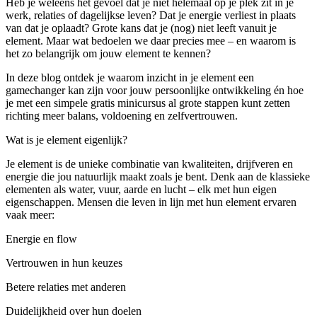
Heb je weleens het gevoel dat je niet helemaal op je plek zit in je
werk, relaties of dagelijkse leven? Dat je energie verliest in plaats
van dat je oplaadt? Grote kans dat je (nog) niet leeft vanuit je
element. Maar wat bedoelen we daar precies mee – en waarom is
het zo belangrijk om jouw element te kennen?
In deze blog ontdek je waarom inzicht in je element een
gamechanger kan zijn voor jouw persoonlijke ontwikkeling én hoe
je met een simpele gratis minicursus al grote stappen kunt zetten
richting meer balans, voldoening en zelfvertrouwen.
Wat is je element eigenlijk?
Je element is de unieke combinatie van kwaliteiten, drijfveren en
energie die jou natuurlijk maakt zoals je bent. Denk aan de klassieke
elementen als water, vuur, aarde en lucht – elk met hun eigen
eigenschappen. Mensen die leven in lijn met hun element ervaren
vaak meer:
Energie en flow
Vertrouwen in hun keuzes
Betere relaties met anderen
Duidelijkheid over hun doelen