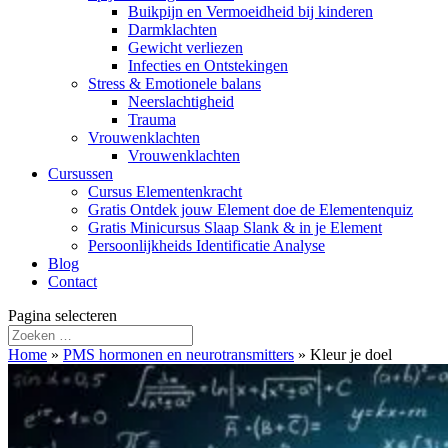
Buikpijn en Vermoeidheid bij kinderen
Darmklachten
Gewicht verliezen
Infecties en Ontstekingen
Stress & Emotionele balans
Neerslachtigheid
Trauma
Vrouwenklachten
Vrouwenklachten
Cursussen
Cursus Elementenkracht
Gratis Ontdek jouw Element doe de Elementenquiz
Gratis Minicursus Slaap Slank & in je Element
Persoonlijkheids Identificatie Analyse
Blog
Contact
Pagina selecteren
Home
»
PMS hormonen en neurotransmitters
»
Kleur je doel