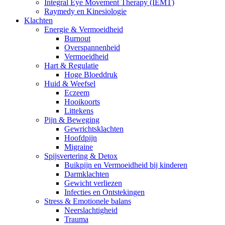
Integral Eye Movement Therapy (IEMT)
Raymedy en Kinesiologie
Klachten
Energie & Vermoeidheid
Burnout
Overspannenheid
Vermoeidheid
Hart & Regulatie
Hoge Bloeddruk
Huid & Weefsel
Eczeem
Hooikoorts
Littekens
Pijn & Beweging
Gewrichtsklachten
Hoofdpijn
Migraine
Spijsvertering & Detox
Buikpijn en Vermoeidheid bij kinderen
Darmklachten
Gewicht verliezen
Infecties en Ontstekingen
Stress & Emotionele balans
Neerslachtigheid
Trauma