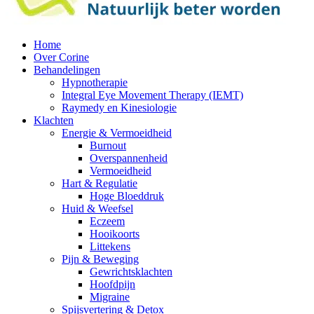
Home
Over Corine
Behandelingen
Hypnotherapie
Integral Eye Movement Therapy (IEMT)
Raymedy en Kinesiologie
Klachten
Energie & Vermoeidheid
Burnout
Overspannenheid
Vermoeidheid
Hart & Regulatie
Hoge Bloeddruk
Huid & Weefsel
Eczeem
Hooikoorts
Littekens
Pijn & Beweging
Gewrichtsklachten
Hoofdpijn
Migraine
Spijsvertering & Detox